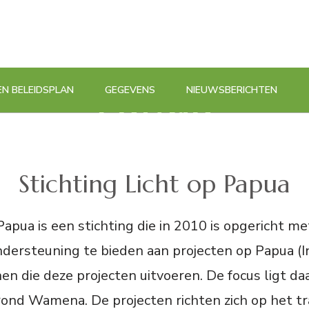
tichting Licht 
Papua
EN BELEIDSPLAN
GEGEVENS
NIEUWSBERICHTEN
elkom op de website van Stichting Licht op Papu
Stichting Licht op Papua
Papua is een stichting die in 2010 is opgericht me
ondersteuning te bieden aan projecten op Papua (I
en die deze projecten uitvoeren. De focus ligt daa
rond Wamena. De projecten richten zich op het tr