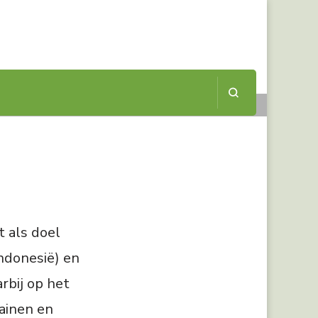
op
a.
t als doel
ndonesië) en
rbij op het
ainen en